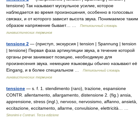
tensione) Так называют мускульное усилие, которое
наблюдается во время произношения, особенно в голосовых
связках, и от которого зависит высота звука. Понимаемое таким
образом напряжение бывает… …
Пятиязычный словарь
лингвистических терминов
tensione 2
— (приступ, экскурсия | tension | Spannung | tension
| tensione) Первая фаза артикуляции звука, в течение которой
органы речи занимают позицию, необходимую для
произнесения звука. немецкие языковеды обычно называют её
Eingang, и в более специальном …
Пятиязычный словарь
лингвистических терминов
tensione
— s. f. 1. stendimento (raro), trazione, espansione
CONTR. allentamento, allargamento, distensione 2. (fig.) ansia,
apprensione, stress (ingl.), nervoso, nervosismo, affanno, ansietà,
eccitazione, eccitamento, allarme, convulsione, elettricità… …
Sinonimi e Contrari. Terza edizione