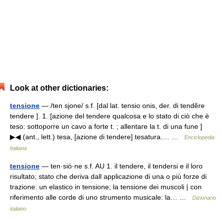
Look at other dictionaries:
tensione
— /ten sjone/ s.f. [dal lat. tensio onis, der. di tendĕre
tendere ]. 1. [azione del tendere qualcosa e lo stato di ciò che è
teso: sottoporre un cavo a forte t. ; allentare la t. di una fune ]
▶◀ (ant., lett.) tesa, [azione di tendere] tesatura.… …
Enciclopedia
Italiana
tensione
— ten·sió·ne s.f. AU 1. il tendere, il tendersi e il loro
risultato; stato che deriva dall applicazione di una o più forze di
trazione: un elastico in tensione; la tensione dei muscoli | con
riferimento alle corde di uno strumento musicale: la… …
Dizionario
italiano