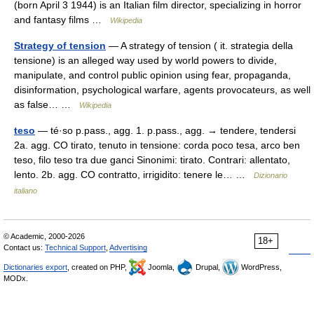
(born April 3 1944) is an Italian film director, specializing in horror
and fantasy films …
Wikipedia
Strategy of tension
— A strategy of tension ( it. strategia della
tensione) is an alleged way used by world powers to divide,
manipulate, and control public opinion using fear, propaganda,
disinformation, psychological warfare, agents provocateurs, as well
as false… …
Wikipedia
teso
— té·so p.pass., agg. 1. p.pass., agg. → tendere, tendersi
2a. agg. CO tirato, tenuto in tensione: corda poco tesa, arco ben
teso, filo teso tra due ganci Sinonimi: tirato. Contrari: allentato,
lento. 2b. agg. CO contratto, irrigidito: tenere le… …
Dizionario
italiano
© Academic, 2000-2026
18+
Contact us:
Technical Support
,
Advertising
Dictionaries export
, created on PHP,
Joomla,
Drupal,
WordPress,
MODx.