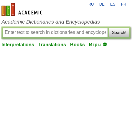
RU
DE
ES
FR
en-academic.com
Academic Dictionaries and Encyclopedias
Search!
Interpretations
Translations
Books
Игры ⚽