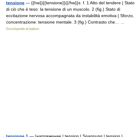
tensione
— {{hw}}{{tensione}}{{/hw}}s. f. 1 Atto del tendere | Stato
di ciò che è teso: la tensione di un muscolo. 2 (fig.) Stato di
eccitazione nervosa accompagnata da instabilità emotiva | Sforzo,
concentrazione: tensione mentale. 3 (fig.) Contrasto che… …
Enciclopedia di italiano
tensione 1
— (напряжение | tension | Spannung | tension |